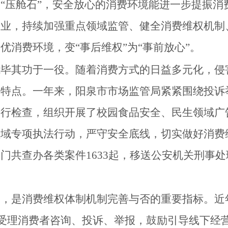
的
“压舱石”，安全放心的消费环境能进一步提振消
企业，持续加强重点领域监管、健全消费维权机制
优消费环境，变“事后维权”为“事前放心”。
能毕其功于一役。随着消费方式的日益多元化，侵
的特点。
一
年
来
，阳泉市市场监管局紧紧围绕投诉
进行检查，组织开展了校园食品安全、民生领域广
领域专项执法行动，严守安全底线，切实做好消费
部门
共
查办各类案件
1633
起，
移送公安机关刑事处
通，是消费维权体制机制完善与否的重要指标。近
受理消费者咨询、投诉、举报，鼓励引导线下经