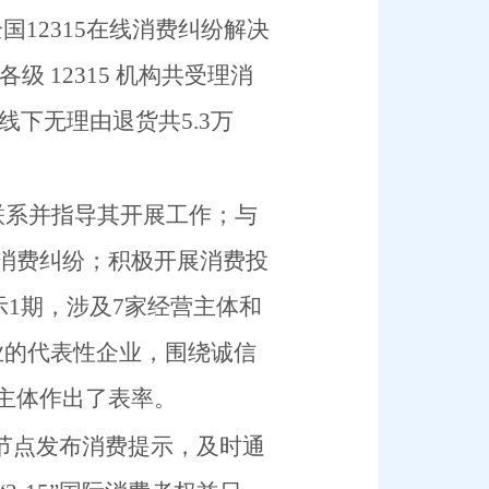
全国
12315
在线消费纠纷解决
各级
12315
机构共受理消
线下无理由退货共
5.3
万
联系并指导其开展工作；与
消费纠纷；积极开展消费投
示
1
期
，涉及
7
家经营主体和
业的代表性企业，围绕诚信
主体作出了表率。
节点发布消费提示，及时通