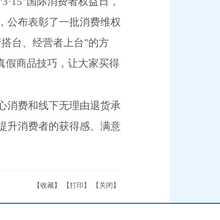
“
3
·
15
”国际消费者权益日，
，
公布表彰了一批消费维权
府搭台、经营者上台”的方
真假商品技巧，让大家买得
心消费和线下无理由退货承
提升消费者的获得感、满意
【
收藏
】 【
打印
】 【
关闭
】