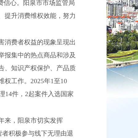
费信心。阳泉市市场监管局
、提升消费维权效能，努力
害消费者权益的现象呈现出
举报集中的热点商品和涉及
告、知识产权保护、产品质
维权工作。
2025
年
1
至
10
理
14
件，
2
起案件入选国家
年来，阳泉市切实发挥
营者积极参与线下无理由退