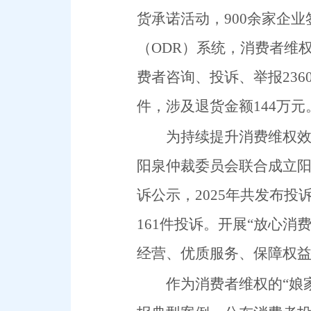
货承诺活动，
900
余家企业
（
ODR
）系统，消费者维
费者咨询、投诉、举报
236
件，涉及退货金额
144
万元
为持续提升消费维权
阳泉仲裁委员会联合成立
诉公示，
2025
年共
发布投
161
件投诉。
开展
“放心消
经营、优质服务、保障权
作为消费者维权的
“娘